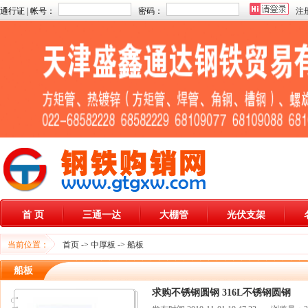
通行证 | 帐号：
密码：
注
首 页
三通一达
大棚管
光伏支架
当前位置：
首页
->
中厚板
->
船板
船板
求购不锈钢圆钢 316L不锈钢圆钢