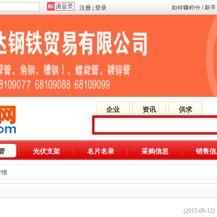
注册
|
登录
如何赚积分
|
新手
企业
资讯
供求
管
光伏支架
名片名录
采购信息
销售
行情
(2015-09-12)