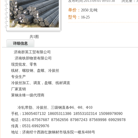
发布时间:
2015-09-01 09:05:38
浏览量：35
单价：
2050 元/吨
型号：
16-25
共1图
详细信息
济南群英工贸有限公司
济南铁胆物资有限公司
现货批发、零售
线材、螺纹钢、盘螺、冷拔丝
专业生产
冷拔丝加工、调直，盘螺、线材调直
厂家直销
莱钢永锋一级代理商
冷轧带肋、冷拔丝、三级钢直条
Φ
6
、
Φ
8
、
Φ
10
手机：
13605407132 18605311386 18553102314 15098979090
电话：
0531-87567687 87562656 87987243 87569998 69929978
传真：
0531-69929976
地址：济南经十西路红旗钢材市场东院一楼东
488
号