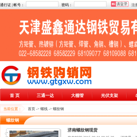
通行证 | 帐号：
密码：
注
首 页
三通一达
大棚管
光伏支架
当前位置：
首页
->
螺线
->
螺纹钢
螺纹钢
济南螺纹钢现货