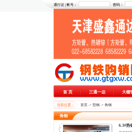
通行证 | 帐号：
密码：
首 页
三通一达
大棚
当前位置：
首页
->
型钢
->
角钢
角钢
6.3#