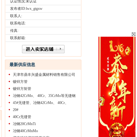
认证情况:未认证
发布者ID:
lwx_gtgxw
联系人:
联系电话:
传真:
联系邮箱:
最新供应信息
天津市鼎丰兴盛金属材料销售有限公司
镀锌方管
镀锌方矩管
冶钢42CrMo、 40Cr、35CrMo等无缝钢
管
45#无缝管、冶钢42CrMo、 40Cr、
35CrMo
20#
40Cr无缝管
冶钢20CrMnTi
冶钢40CrMnMo