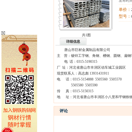
发布时间
单价：
型号：
共1图
详细信息
唐山市巨材金属制品有限公司
主 营：镀锌工字钢、角钢、槽钢、圆钢、扁钢
电 话：0315-5190315
厂 址：河北省唐山市丰润区动车城工业园区
现货联系人：高志彪 13931431911
电 话：0315-5154888 5505560 5505570
5505580 5505590
传 真：0315-5150315
地 址：河北省唐山市丰润区小八里和平钢铁物
评论