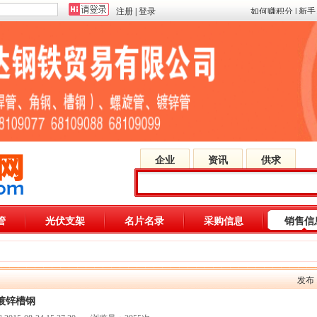
注册
|
登录
如何赚积分
|
新手
企业
资讯
供求
管
光伏支架
名片名录
采购信息
销售
发布
热镀锌槽钢