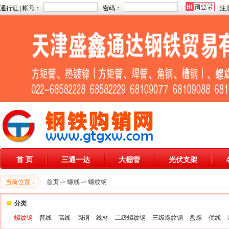
通行证 | 帐号：
密码：
注
首 页
三通一达
大棚管
光伏支架
当前位置：
首页
->
螺线
->
螺纹钢
分类
螺纹钢
普线
高线
圆钢
线材
二级螺纹钢
三级螺纹钢
盘螺
优线